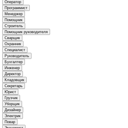
Оператор
Программист
Менеджер
Помощник
Строитель
Помощник руководителя
Сварщик
Охранник
Специалист
Руководитель
Бухгалтер
Инженер
Директор
Кладовщик
Секретарь
Юрист
Грузчик
Уборщик
Дизайнер
Электрик
Повар
Экономист