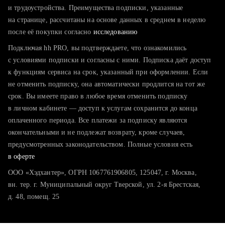
тратите много времени на поиск и вручную поднимаете
и трудоустройства. Преимущества подписки, указанные
резюме
на странице, рассчитаны на основе данных в среднем в неделю
после её покупки согласно
хотите сравнить себя с конкурентами и оценить шансы
исследованию
Подключая hh PRO, вы подтверждаете, что ознакомились
с условиями подписки и согласны с ними. Подписка даёт доступ
к функциям сервиса на срок, указанный при оформлении. Если
не отменить подписку, она автоматически продлится на тот же
срок. Вы имеете право в любое время отменить подписку
в личном кабинете — доступ к услугам сохранится до конца
оплаченного периода. Все платежи за подписку являются
окончательными и не подлежат возврату, кроме случаев,
предусмотренных законодательством. Полные условия есть
в оферте
ООО «Хэдхантер», ОГРН 1067761906805, 125047, г. Москва,
вн. тер. г. Муниципальный округ Тверской, ул. 2-я Брестская,
д. 48, помещ. 25