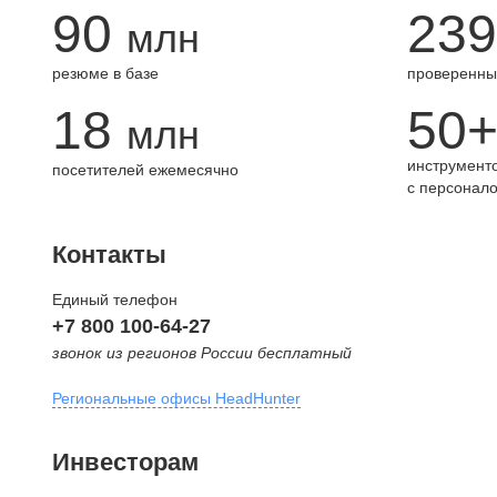
90
239
млн
резюме в базе
проверенны
18
50
млн
инструменто
посетителей ежемесячно
с персонал
Контакты
Единый телефон
+7 800 100-64-27
звонок из регионов России бесплатный
Региональные офисы HeadHunter
Москва
Инвесторам
внутригородская территория