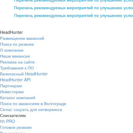
pr@ural.hh.ru
Перечень рекомендуемых мероприятий по улучшению услов
Перечень рекомендуемых мероприятий по улучшению усло
Новосибирск
ул. Большевистская, д. 35,
HeadHunter
помещение 21
Размещение вакансий
Поиск по резюме
+7 383 207-94-64
О компании
pr@nsk.hh.ru
Наши вакансии
Реклама на сайте
Требования к ПО
Безопасный HeadHunter
HeadHunter API
Партнерам
Инвесторам
Каталог компаний
Поиск по вакансиям в Волгограде
Сетка: соцсеть для нетворкинга
Соискателям
hh PRO
Готовое резюме