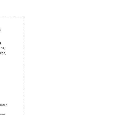
р
а
ru,
каз,
 сети
ого