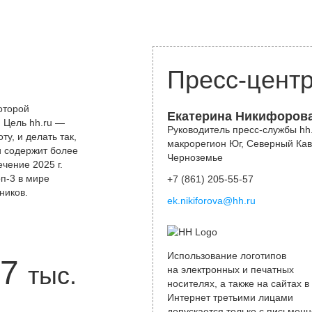
Пресс-цент
оторой
Екатерина Никифоров
 Цель hh.ru —
Руководитель пресс-службы hh.
у, и делать так,
макрорегион Юг, Северный Кав
и содержит более
Черноземье
чение 2025 г.
оп-3 в мире
+7 (861) 205-55-57
ников.
ek.nikiforova@hh.ru
Использование логотипов
7
тыс.
на электронных и печатных
носителях, а также на сайтах в
Интернет третьими лицами
допускается только с письменн