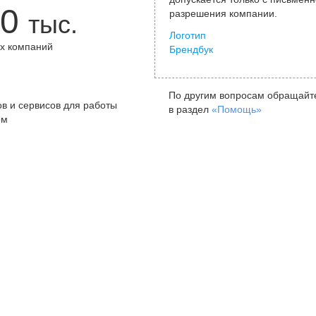
0
разрешения компании.
тыс.
Логотип
х компаний
Брендбук
+
По другим вопросам обращайт
в и сервисов для работы
в раздел
«Помощь»
ом
Санкт-Петербург
Я
ул. Жуковского, д. 19, особняк
ул