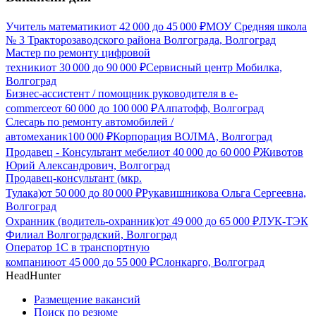
Учитель математики
от
42 000
до
45 000
₽
МОУ Средняя школа
№ 3 Тракторозаводского района Волгограда, Волгоград
Мастер по ремонту цифровой
техники
от
30 000
до
90 000
₽
Сервисный центр Мобилка,
Волгоград
Бизнес-ассистент / помощник руководителя в e-
commerce
от
60 000
до
100 000
₽
Алпатофф, Волгоград
Слесарь по ремонту автомобилей /
автомеханик
100 000
₽
Корпорация ВОЛМА, Волгоград
Продавец - Консультант мебели
от
40 000
до
60 000
₽
Животов
Юрий Александрович, Волгоград
Продавец-консультант (мкр.
Тулака)
от
50 000
до
80 000
₽
Рукавишникова Ольга Сергеевна,
Волгоград
Охранник (водитель-охранник)
от
49 000
до
65 000
₽
ЛУК-ТЭК
Филиал Волгоградский, Волгоград
Оператор 1С в транспортную
компанию
от
45 000
до
55 000
₽
Слонкарго, Волгоград
HeadHunter
Размещение вакансий
Поиск по резюме