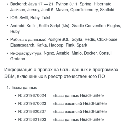
Backend:
Java 17 — 21, Python 3.11, Spring, Hibernate,
Jackson, Jersey, Junit 5, Maven, OpenTelemetry, Skaffold
IOS:
Swift, Ruby, Tuist
Android:
Kotlin, Kotlin Script (kts), Gradle Convention Plugins,
Ruby
Работа с данными:
PostgreSQL, Scylla, Redis, ClickHouse,
Elasticsearch, Kafka, Hadoop, Flink, Spark
Инфраструктура:
Nginx, Ansible, MinIo, Docker, Consul,
Grafana
Информация о правах на базы данных и программах
ЭВМ, включенных в реестр отечественного ПО
Базы данных
№ 2019670024 — «База данных HeadHunter»
№ 2019670023 — «База вакансий HeadHunter»
№ 2018620237 — «База вакансий HeadHunter»
№ 2015621803 — «База данных HeadHunter»