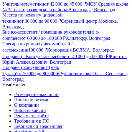
Учитель математики
от
42 000
до
45 000
₽
МОУ Средняя школа
№ 3 Тракторозаводского района Волгограда, Волгоград
Мастер по ремонту цифровой
техники
от
30 000
до
90 000
₽
Сервисный центр Мобилка,
Волгоград
Бизнес-ассистент / помощник руководителя в e-
commerce
от
60 000
до
100 000
₽
Алпатофф, Волгоград
Слесарь по ремонту автомобилей /
автомеханик
100 000
₽
Корпорация ВОЛМА, Волгоград
Продавец - Консультант мебели
от
40 000
до
60 000
₽
Животов
Юрий Александрович, Волгоград
Продавец-консультант (мкр.
Тулака)
от
50 000
до
80 000
₽
Рукавишникова Ольга Сергеевна,
Волгоград
HeadHunter
Размещение вакансий
Поиск по резюме
О компании
Наши вакансии
Реклама на сайте
Требования к ПО
Безопасный HeadHunter
HeadHunter API