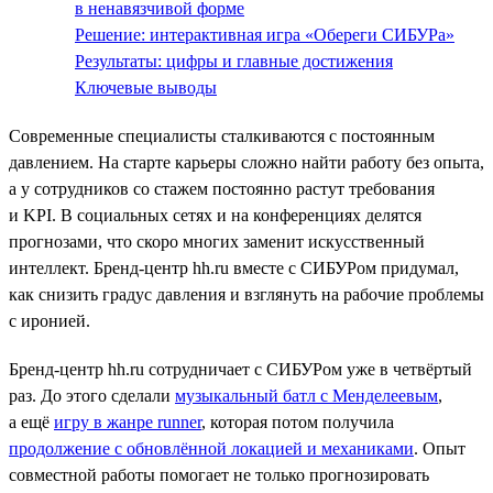
в ненавязчивой форме
Решение: интерактивная игра «Обереги СИБУРа»
Результаты: цифры и главные достижения
Ключевые выводы
Современные специалисты сталкиваются с постоянным
давлением. На старте карьеры сложно найти работу без опыта,
а у сотрудников со стажем постоянно растут требования
и KPI. В социальных сетях и на конференциях делятся
прогнозами, что скоро многих заменит искусственный
интеллект. Бренд-центр hh.ru вместе с СИБУРом придумал,
как снизить градус давления и взглянуть на рабочие проблемы
с иронией.
Бренд-центр hh.ru сотрудничает с СИБУРом уже в четвёртый
раз. До этого сделали
музыкальный батл с Менделеевым
,
а ещё
игру в жанре runner
, которая потом получила
продолжение с обновлённой локацией и механиками
. Опыт
совместной работы помогает не только прогнозировать