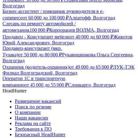
Волгоград
Бизнес-ассистент / помощник руководителя в e-
commerce
от
60 000
до
100 000
₽
Алпатофф, Волгоград
Слесарь по ремонту автомобилей /
автомеханик
100 000
₽
Корпорация ВОЛМА, Волгоград
Продавец - Консультант мебели
от
40 000
до
60 000
₽
Животов
Юрий Александрович, Волгоград
Продавец-консультант (мкр.
Тулака)
от
50 000
до
80 000
₽
Рукавишникова Ольга Сергеевна,
Волгоград
Охранник (водитель-охранник)
от
49 000
до
65 000
₽
ЛУК-ТЭК
Филиал Волгоградский, Волгоград
Оператор 1С в транспортную
компанию
от
45 000
до
55 000
₽
Слонкарго, Волгоград
HeadHunter
Размещение вакансий
Поиск по резюме
О компании
Наши вакансии
Реклама на сайте
Требования к ПО
Безопасный HeadHunter