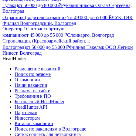
Тулака)
от
50 000
до
80 000
₽
Рукавишникова Ольга Сергеевна,
Волгоград
Охранник (водитель-охранник)
от
49 000
до
65 000
₽
ЛУК-ТЭК
Филиал Волгоградский, Волгоград
Оператор 1С в транспортную
компанию
от
45 000
до
55 000
₽
Слонкарго, Волгоград
Стропальщик (Красноармейский район, г.
Волгоград)
от
50 000
до
55 000
₽
Филиал Такелаж ООО Легион
Инвест, Волгоград
HeadHunter
Размещение вакансий
Поиск по резюме
О компании
Наши вакансии
Реклама на сайте
Требования к ПО
Безопасный HeadHunter
HeadHunter API
Партнерам
Инвесторам
Каталог компаний
Поиск по вакансиям в Волгограде
Сетка: соцсеть для нетворкинга