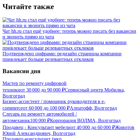
Читайте также
Чат hh.ru стал ещё удобнее: теперь можно писать без вакансии
и звонить прямо из чата
Подтверждено цифрами: редизайн страницы компании
привлекает больше релевантных откликов
Вакансии дня
Мастер по ремонту цифровой
техники
от
30 000
до
90 000
₽
Сервисный центр Мобилка,
Волгоград
Бизнес-ассистент / помощник руководителя в e-
commerce
от
60 000
до
100 000
₽
Алпатофф, Волгоград
Слесарь по ремонту автомобилей /
автомеханик
100 000
₽
Корпорация ВОЛМА, Волгоград
Продавец - Консультант мебели
от
40 000
до
60 000
₽
Животов
Юрий Александрович, Волгоград
Продавец-консультант (мкр.