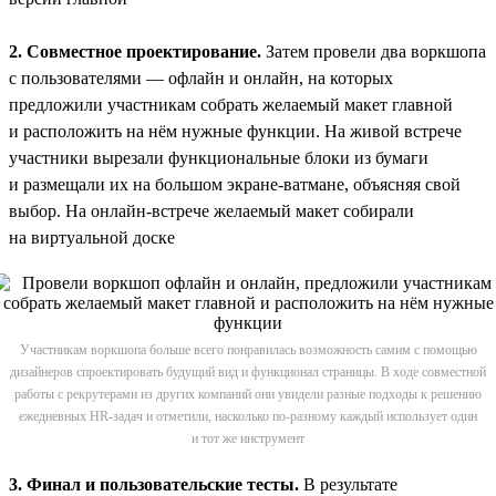
2. Совместное проектирование.
Затем провели два воркшопа
с пользователями — офлайн и онлайн, на которых
предложили участникам собрать желаемый макет главной
и расположить на нём нужные функции. На живой встрече
участники вырезали функциональные блоки из бумаги
и размещали их на большом экране-ватмане, объясняя свой
выбор. На онлайн-встрече желаемый макет собирали
на виртуальной доске
Участникам воркшопа больше всего понравилась возможность самим с помощью
дизайнеров спроектировать будущий вид и функционал страницы. В ходе совместной
работы с рекрутерами из других компаний они увидели разные подходы к решению
ежедневных HR-задач и отметили, насколько по-разному каждый использует один
и тот же инструмент
3. Финал и пользовательские тесты.
В результате