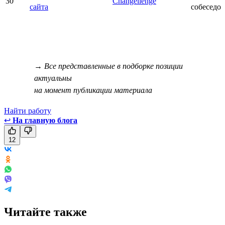
30
Changellenge
сайта
собеседо
→ Все представленные в подборке позиции
актуальны
на момент публикации материала
Найти работу
↩
На главную блога
12
Читайте также