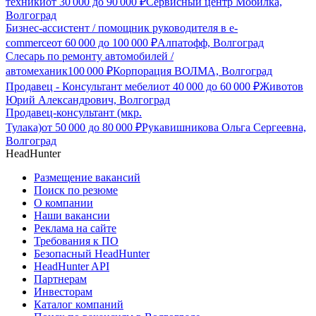
техники
от
30 000
до
90 000
₽
Сервисный центр Мобилка,
Волгоград
Бизнес-ассистент / помощник руководителя в e-
commerce
от
60 000
до
100 000
₽
Алпатофф, Волгоград
Слесарь по ремонту автомобилей /
автомеханик
100 000
₽
Корпорация ВОЛМА, Волгоград
Продавец - Консультант мебели
от
40 000
до
60 000
₽
Животов
Юрий Александрович, Волгоград
Продавец-консультант (мкр.
Тулака)
от
50 000
до
80 000
₽
Рукавишникова Ольга Сергеевна,
Волгоград
HeadHunter
Размещение вакансий
Поиск по резюме
О компании
Наши вакансии
Реклама на сайте
Требования к ПО
Безопасный HeadHunter
HeadHunter API
Партнерам
Инвесторам
Каталог компаний