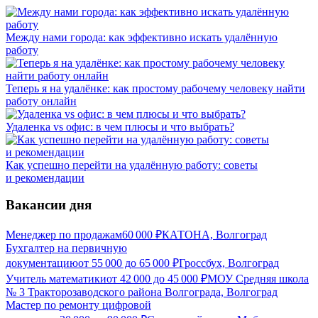
Между нами города: как эффективно искать удалённую
работу
Теперь я на удалёнке: как простому рабочему человеку найти
работу онлайн
Удаленка vs офис: в чем плюсы и что выбрать?
Как успешно перейти на удалённую работу: советы
и рекомендации
Вакансии дня
Менеджер по продажам
60 000
₽
КАТОНА, Волгоград
Бухгалтер на первичную
документацию
от
55 000
до
65 000
₽
Гроссбух, Волгоград
Учитель математики
от
42 000
до
45 000
₽
МОУ Средняя школа
№ 3 Тракторозаводского района Волгограда, Волгоград
Мастер по ремонту цифровой