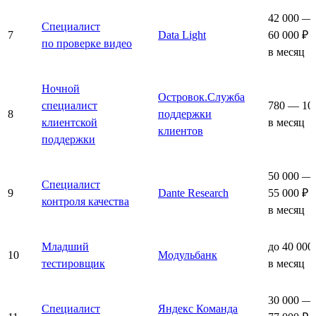
42 000 —
Специалист
7
Data Light
60 000 ₽
по проверке видео
в месяц
Ночной
Островок.Служба
специалист
780 — 10
8
поддержки
клиентской
в месяц
клиентов
поддержки
50 000 —
Специалист
9
Dante Research
55 000 ₽
контроля качества
в месяц
Младший
до 40 000
10
Модульбанк
тестировщик
в месяц
30 000 —
Специалист
Яндекс Команда