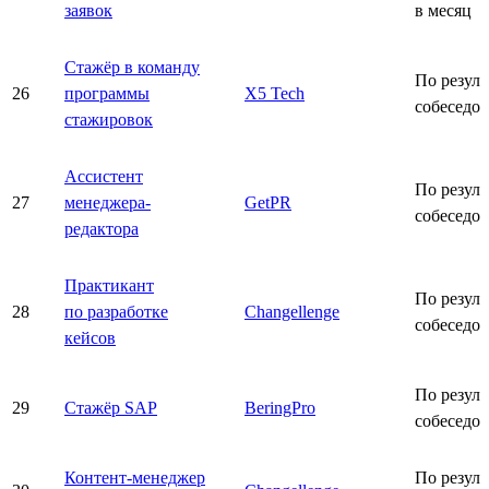
заявок
в месяц
Стажёр в команду
По резуль
26
программы
X5 Tech
собеседо
стажировок
Ассистент
По резуль
27
менеджера-
GetPR
собеседо
редактора
Практикант
По резуль
28
по разработке
Changellenge
собеседо
кейсов
По резуль
29
Стажёр SAP
BeringPro
собеседо
Контент-менеджер
По резуль