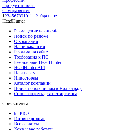
Профессии
Продуктивность
Саморазвитие
1
2
3
4
5
6
7
8
9
10
11
...
210
дальше
HeadHunter
Размещение вакансий
Поиск по резюме
О компании
Наши вакансии
Реклама на сайте
Требования к ПО
Безопасный HeadHunter
HeadHunter API
Партнерам
Инвесторам
Каталог компаний
Поиск по вакансиям в Волгограде
Сетка: соцсеть для нетворкинга
Соискателям
hh PRO
Готовое резюме
Все сервисы
Хочу у вас работать