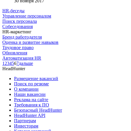
30 ноября 2017
HR-беседы
Управление персоналом
Поиск персонала
Собеседования
HR-маркетинг
Бренд работодателя
Оценка и развитие навыков
Трудовое право
Обновления
Автоматизация HR
1
2
3
4
5
6
7
дальше
HeadHunter
Размещение вакансий
Поиск по резюме
О компании
Наши вакансии
Реклама на сайте
Требования к ПО
Безопасный HeadHunter
HeadHunter API
Партнерам
Инвесторам