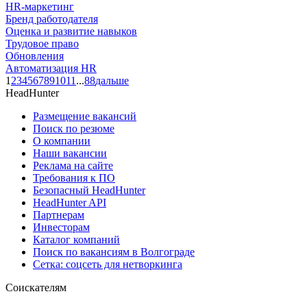
HR-маркетинг
Бренд работодателя
Оценка и развитие навыков
Трудовое право
Обновления
Автоматизация HR
1
2
3
4
5
6
7
8
9
10
11
...
88
дальше
HeadHunter
Размещение вакансий
Поиск по резюме
О компании
Наши вакансии
Реклама на сайте
Требования к ПО
Безопасный HeadHunter
HeadHunter API
Партнерам
Инвесторам
Каталог компаний
Поиск по вакансиям в Волгограде
Сетка: соцсеть для нетворкинга
Соискателям