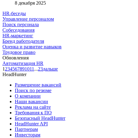
8 декабря 2025
HR-беседы
Управление персоналом
Поиск персонала
Собеседования
HR-маркетинг
Бренд работодателя
Оценка и развитие навыков
Трудовое право
Обновления
Автоматизация HR
1
2
3
4
5
6
7
8
9
10
11
...
23
дальше
HeadHunter
Размещение вакансий
Поиск по резюме
О компании
Наши вакансии
Реклама на сайте
Требования к ПО
Безопасный HeadHunter
HeadHunter API
Партнерам
Инвесторам