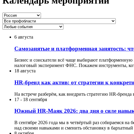
Календарь мероприятий
6 августа
Самозанятые и платформенная занятость: что
Бизнес и соискатели всё чаще выбирают платформенную мо
налоговый эксперимент ФНС. Покажем инструменты, кот
18 августа
HR-бренд как актив: от стратегии к конкре
На встрече разберём, как внедрить стратегию HR-бренда 
17
-
18 сентября
Южный HR-Маяк 2026: два дня о силе навык
В сентябре 2026 года мы в четвёртый раз собираемся на 
над своими навыками и сменить обстановку в бархатный 
8 октября