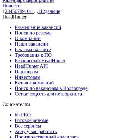
Календарь мероприятий
Новости
1
2
3
4
5
6
7
8
9
10
11
...
112
дальше
HeadHunter
Размещение вакансий
Поиск по резюме
О компании
Наши вакансии
Реклама на сайте
Требования к ПО
Безопасный HeadHunter
HeadHunter API
Партнерам
Инвесторам
Каталог компаний
Поиск по вакансиям в Волгограде
Сетка: соцсеть для нетворкинга
Соискателям
hh PRO
Готовое резюме
Все сервисы
Хочу у вас работать
Производственный календарь