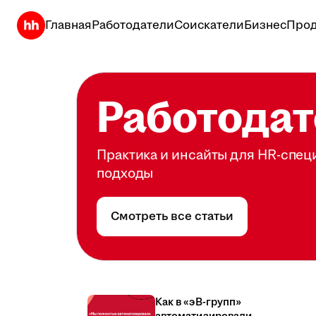
Главная
Работодатели
Соискатели
Бизнес
Прод
Работодат
Практика и инсайты для HR-спец
подходы
Смотреть все статьи
Как в «эВ-групп»