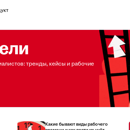
укт
ели
иалистов: тренды, кейсы и рабочие
Какие бывают виды рабочего