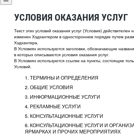
УСЛОВИЯ ОКАЗАНИЯ УСЛУГ
Текст этих условий оказания услуг (Условия) действителен
изменен Хэдхантером в одностороннем порядке путем раз
Хэдхантера.
В Условиях используются заголовки, обозначающие название
в которых описываются условия оказания услуг.
В Условиях используются ссылки на пункты, состоящие тольк
Условий.
1. ТЕРМИНЫ И ОПРЕДЕЛЕНИЯ
2. ОБЩИЕ УСЛОВИЯ
3. ИНФОРМАЦИОННЫЕ УСЛУГИ
1.1. Хэдхантер, или
Хэдхантер, ООО «Хэдх
4. РЕКЛАМНЫЕ УСЛУГИ
HeadHunter, или
г. Москва, внутригор
2.1. Типы и статусы регистрации
5. КОНСУЛЬТАЦИОННЫЕ УСЛУГИ
Исполнитель
Тверской,
2-я
Брестска
Типы регистрации
3.1. Предоставление доступа к базе данн
2.2. Активация услуг
6. КОНСУЛЬТАЦИОННЫЕ УСЛУГИ И ОРГАНИЗ
о трудоустройстве с возможностью просмо
Описание и активация
ЯРМАРКАХ И ПРОЧИХ МЕРОПРИЯТИЯХ
Хэдхантер — администра
2.1.1. Заказчику может быть присвоен один
4.0. Общие условия оказания рекламных ус