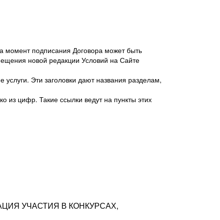
 на момент подписания Договора может быть
мещения новой редакции Условий на Сайте
 услуги. Эти заголовки дают названия разделам,
о из цифр. Такие ссылки ведут на пункты этих
антер», ИНН 7718620740, адрес: 125047,
одская территория Муниципальный округ
я улица, дом 48, помещ. 25
ых резюме с предложениями Соискателей
АЦИЯ УЧАСТИЯ В КОНКУРСАХ,
тра контактной информации Соискателя
тор сайтов: hh.ru, talantix.ru и других
 из Типов регистраций.
луг