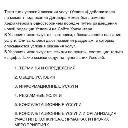
Текст этих условий оказания услуг (Условия) действителен
на момент подписания Договора может быть изменен
Хэдхантером в одностороннем порядке путем размещения
новой редакции Условий на Сайте Хэдхантера.
В Условиях используются заголовки, обозначающие название
услуги. Эти заголовки дают названия разделам, в которых
описываются условия оказания услуг.
В Условиях используются ссылки на пункты, состоящие только
из цифр. Такие ссылки ведут на пункты этих Условий.
1. ТЕРМИНЫ И ОПРЕДЕЛЕНИЯ
2. ОБЩИЕ УСЛОВИЯ
3. ИНФОРМАЦИОННЫЕ УСЛУГИ
1.1. Хэдхантер, или
Хэдхантер, ООО
4. РЕКЛАМНЫЕ УСЛУГИ
HeadHunter, или
«Хэдхантер», ИНН
2.1. Типы и статусы регистрации
5. КОНСУЛЬТАЦИОННЫЕ УСЛУГИ
Исполнитель
7718620740, адрес:
Типы регистрации
3.1. Предоставление доступа к базе данных
2.2. Активация услуг
6. КОНСУЛЬТАЦИОННЫЕ УСЛУГИ И ОРГАНИЗАЦИЯ
125047, г. Москва,
резюме с предложениями Соискателей
Описание и активация
УЧАСТИЯ В КОНКУРСАХ, ЯРМАРКАХ И ПРОЧИХ
2.1.1. Заказчику может быть присвоен один
4.0. Общие условия оказания рекламных услуг
внутригородская
о трудоустройстве с возможностью просмотра
МЕРОПРИЯТИЯХ
из Типов регистраций.
территория
4.0.1. Хэдхантер оказывает Заказчику услугу