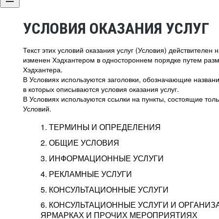
УСЛОВИЯ ОКАЗАНИЯ УСЛУГ
Текст этих условий оказания услуг (Условия) действителен
изменен Хэдхантером в одностороннем порядке путем раз
Хэдхантера.
В Условиях используются заголовки, обозначающие название
в которых описываются условия оказания услуг.
В Условиях используются ссылки на пункты, состоящие тольк
Условий.
1. ТЕРМИНЫ И ОПРЕДЕЛЕНИЯ
2. ОБЩИЕ УСЛОВИЯ
3. ИНФОРМАЦИОННЫЕ УСЛУГИ
1.1. Хэдхантер, или
Хэдхантер, ООО «Хэдх
4. РЕКЛАМНЫЕ УСЛУГИ
HeadHunter, или
г. Москва, внутригор
2.1. Типы и статусы регистрации
5. КОНСУЛЬТАЦИОННЫЕ УСЛУГИ
Исполнитель
Тверской,
2-я
Брестска
Типы регистрации
3.1. Предоставление доступа к базе данн
2.2. Активация услуг
6. КОНСУЛЬТАЦИОННЫЕ УСЛУГИ И ОРГАНИЗ
о трудоустройстве с возможностью просмо
Описание и активация
ЯРМАРКАХ И ПРОЧИХ МЕРОПРИЯТИЯХ
Хэдхантер — администра
2.1.1. Заказчику может быть присвоен один
4.0. Общие условия оказания рекламных ус