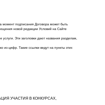
 на момент подписания Договора может быть
мещения новой редакции Условий на Сайте
 услуги. Эти заголовки дают названия разделам,
о из цифр. Такие ссылки ведут на пункты этих
антер», ИНН 7718620740, адрес: 125047,
одская территория Муниципальный округ
я улица, дом 48, помещ. 25
ых резюме с предложениями Соискателей
АЦИЯ УЧАСТИЯ В КОНКУРСАХ,
тра контактной информации Соискателя
тор сайтов: hh.ru, talantix.ru и других
 из Типов регистраций.
луг