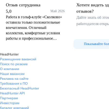
Отзыв сотрудника
Хотите видеть з
5,0
отзывов?
Май 2026
Работа в гольф-клубе «Сколково»
Дайте знать об эт
оставила только положительные
работодателя откр
впечатления. Отличный
коллектив, комфортные условия
работы и профессиональное
руководство. В компании ценят
Показывайте бо
сотрудников, поддерживают
HeadHunter
развитие и поддерживают
Размещение вакансий
высокий уровень сервиса.
Поиск по резюме
Благодарен за полученный опыт и
О компании
работу в сильной команде.
Наши вакансии
Реклама на сайте
Требования к ПО
Безопасный HeadHunter
HeadHunter API
Партнерам
Инвесторам
Каталог компаний