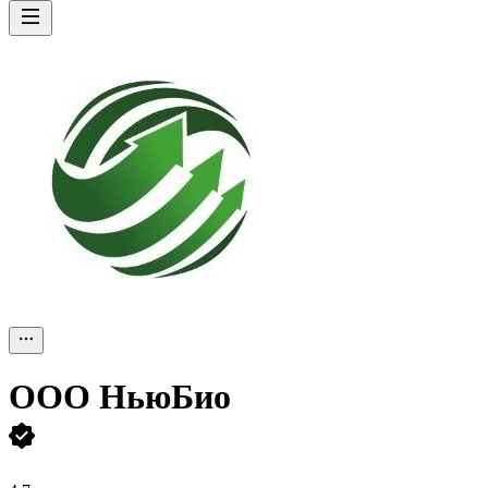
ООО
НьюБио