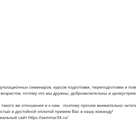
льтационных семинаров, курсов подготовки, переподготовки и по
 возрастов, потому что мы дружны, доброжелательны и целеустре
ы такого же отношения и к нам, поэтому просим внимательно читат
остью и достойной оплатой примем Вас в нашу команду!
льный сайт https://seminar34.ru/