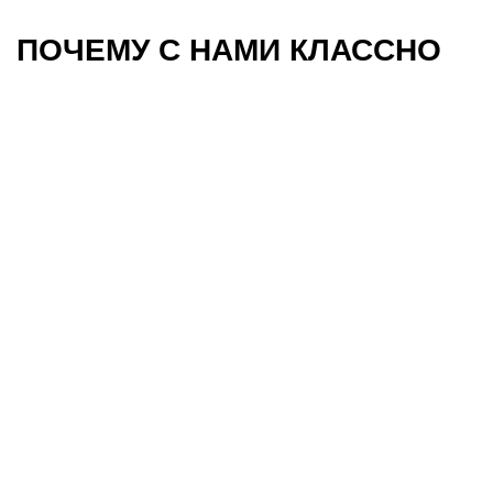
ПОЧЕМУ С НАМИ КЛАССНО
Работа над интересными
задачами, которые
развивают тебя,
компанию и мир
Запустили метавселенную, создаём цифровых
аватаров и развиваем новую пользовательскую
видеоплатформу