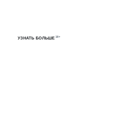
СТАЖИРОВКИ В МТС
Погрузись в цифровую экосистему МТС, участвуй
в создании технологичных продуктов и получай опыт
на оплачиваемых стажировках
18+
УЗНАТЬ БОЛЬШЕ