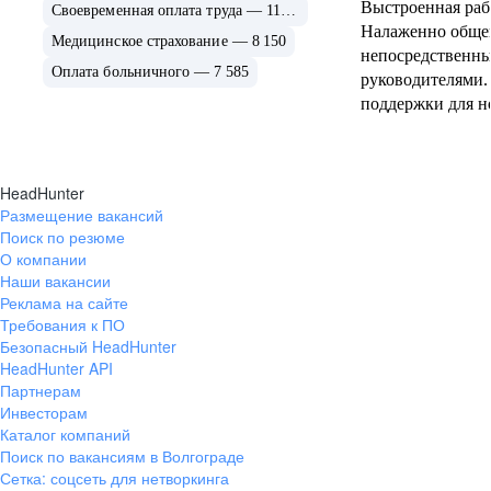
Выстроенная рабо
Своевременная оплата труда — 11 450
Налаженно обще
Медицинское страхование — 8 150
непосредственн
Оплата больничного — 7 585
руководителями.
поддержки для но
в линии ты може
звонке позвонит
опытному челове
HeadHunter
проконсультирова
Размещение вакансий
удаленки)
Поиск по резюме
О компании
Наши вакансии
Реклама на сайте
Требования к ПО
Безопасный HeadHunter
HeadHunter API
Партнерам
Инвесторам
Каталог компаний
Поиск по вакансиям в Волгограде
Сетка: соцсеть для нетворкинга