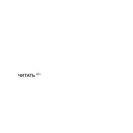
ЭТО МТС
Мы запустили собственный блог, чтобы рассказывать
о жизни и работе в цифровой экосистеме МТС
18+
ЧИТАТЬ