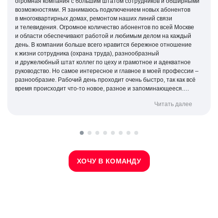
огромная компания с большим штатом сотрудников и обширными
возможностями. Я занимаюсь подключением новых абонентов
в многоквартирных домах, ремонтом наших линий связи
и телевидения. Огромное количество абонентов по всей Москве
и области обеспечивают работой и любимым делом на каждый
день. В компании больше всего нравится бережное отношение
к жизни сотрудника (охрана труда), разнообразный
и дружелюбный штат коллег по цеху и грамотное и адекватное
руководство. Но самое интересное и главное в моей профессии –
разнообразие. Рабочий день проходит очень быстро, так как всё
время происходит
что-то
новое, разное и запоминающееся.
Каждая заявка позволяет улучшить мою профессиональную
Читать далее
квалификацию и вырасти как специалист.
ХОЧУ В КОМАНДУ