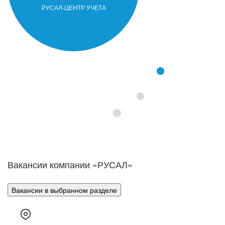
часть продукции компании составляют
первичный алюминий, алюминиевые
РУСАЛ-ЦЕНТР УЧЕТА
сплавы, фольга и глинозем.
Вакансии компании «
РУСАЛ
»
Вакансии в выбранном разделе
Компания РУСАЛ образовалась в