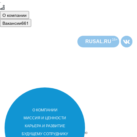
·
О компании
Вакансии
661
16+
RUSAL.RU
О КОМПАНИИ
РУСАЛ
РУСАЛ
МИССИЯ И ЦЕННОСТИ
РУСАЛ
РУСАЛ
– лидер мировой алюминиевой
КАРЬЕРА И РАЗВИТИЕ
отрасли. Компания присутствует в 20
странах мира на 5 континентах. Основную
БУДУЩЕМУ СОТРУДНИКУ