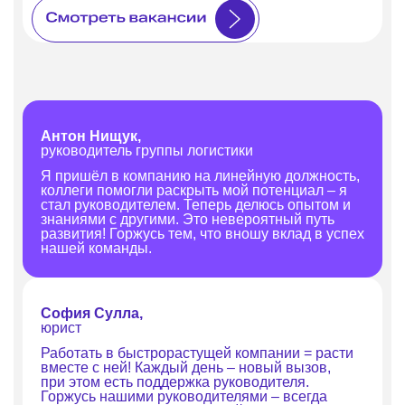
Обеспечиваем парковки нужным
Москва, Сан
количеством заряженных
Калининград
самокатов.
Екатеринбур
Новгород.
В логистике работают:
У нас работ
доставляют самокаты до нужной
точки.
Антон Нищук,
руководитель группы логистики
Я пришёл в компанию на линейную должность,
коллеги помогли раскрыть мой потенциал – я
стал руководителем. Теперь делюсь опытом и
знаниями с другими. Это невероятный путь
развития! Горжусь тем, что вношу вклад в успех
нашей команды.
София Сулла,
юрист
Работать в быстрорастущей компании = расти
вместе с ней! Каждый день – новый вызов,
при этом есть поддержка руководителя.
Горжусь нашими руководителями – всегда