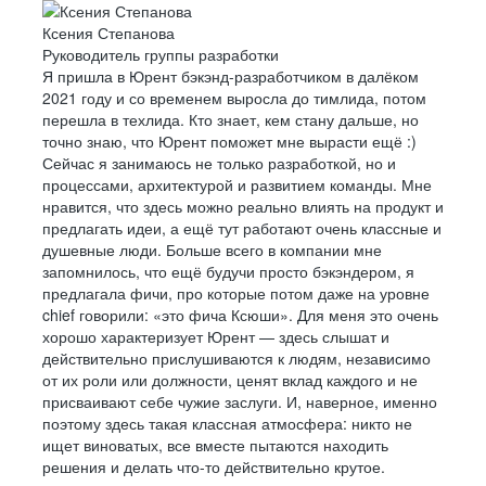
Ксения Степанова
Руководитель группы разработки
Я пришла в Юрент бэкэнд-разработчиком в далёком
2021 году и со временем выросла до тимлида, потом
перешла в техлида. Кто знает, кем стану дальше, но
точно знаю, что Юрент поможет мне вырасти ещё :)
Сейчас я занимаюсь не только разработкой, но и
процессами, архитектурой и развитием команды. Мне
нравится, что здесь можно реально влиять на продукт и
предлагать идеи, а ещё тут работают очень классные и
душевные люди. Больше всего в компании мне
запомнилось, что ещё будучи просто бэкэндером, я
предлагала фичи, про которые потом даже на уровне
chief говорили: «это фича Ксюши». Для меня это очень
хорошо характеризует Юрент — здесь слышат и
действительно прислушиваются к людям, независимо
от их роли или должности, ценят вклад каждого и не
присваивают себе чужие заслуги. И, наверное, именно
поэтому здесь такая классная атмосфера: никто не
ищет виноватых, все вместе пытаются находить
решения и делать что-то действительно крутое.