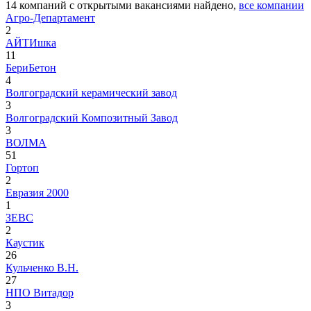
14
компаний с открытыми вакансиями
найдено,
все компании
Агро-Департамент
2
АЙТИшка
11
БериБетон
4
Волгоградский керамический завод
3
Волгоградский Композитный Завод
3
ВОЛМА
51
Гортоп
2
Евразия 2000
1
ЗЕВС
2
Каустик
26
Кульченко В.Н.
27
НПО Витадор
3