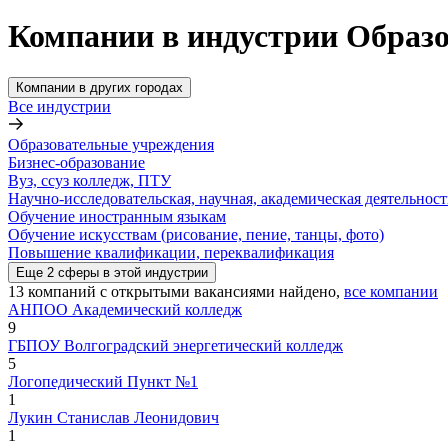
Компании в индустрии Образо
Компании в других городах
Все индустрии
Образовательные учреждения
Бизнес-образование
Вуз, ссуз колледж, ПТУ
Научно-исследовательская, научная, академическая деятельност
Обучение иностранным языкам
Обучение искусствам (рисование, пение, танцы, фото)
Повышение квалификации, переквалификация
Еще
2
сферы
в этой индустрии
13
компаний с открытыми вакансиями
найдено,
все компании
АНПОО Академический колледж
9
ГБПОУ Волгоградский энергетический колледж
5
Логопедический Пункт №1
1
Лукин Станислав Леонидович
1