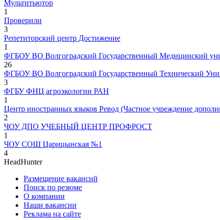
Мультитьютор
1
Проверили
3
Репетиторский центр Достижение
1
ФГБОУ ВО Волгоградский Государственный Медицинский уни
26
ФГБОУ ВО Волгоградский Государственный Технический Уни
3
ФГБУ ФНЦ агроэкологии РАН
1
Центр иностранных языков Ревод (Частное учреждение дополн
2
ЧОУ ДПО УЧЕБНЫЙ ЦЕНТР ПРОФРОСТ
1
ЧОУ СОШ Царицынская №1
4
HeadHunter
Размещение вакансий
Поиск по резюме
О компании
Наши вакансии
Реклама на сайте