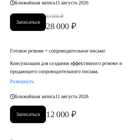
Ближайшая запись
11 августа 2026
• строительство, промышленность, производство
нефтегазовая отрасль;
33 000
₽
• закупки, cнабжение, логистика, ВЭД;
Записаться
28 000
₽
• продажи, HoReCa;
• административное управление;
• HR, психология, образование.
Готовое резюме + сопроводительное письмо
Консультация для создания эффективного резюме и
продающего сопроводительного письма.
Развернуть
Ближайшая запись
11 августа 2026
12 000
₽
Записаться