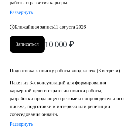
работы и развития карьеры.
время на ее поиск, увеличить поток предложений, выйти
Развернуть
на новый уровень дохода.
• Составить пошаговый план для достижения любой
Ближайшая запись
11 августа 2026
Вашей карьерной цели.
• Провести аудит и составить убедительное резюме, чтобы
10 000
₽
Записаться
в Вас увидели серьезно настроенного и сильного
кандидата.
• За одну консультацию исправить ошибки и устранить
барьеры на пути к работе мечты.
Подготовка к поиску работы «под ключ» (3 встречи)
• Уверенно презентовать свой опыт, показать свое
Пакет из 3-х консультаций для формирования
преимущество перед другими кандидатами.
карьерной цели и стратегии поиска работы,
• Решить любую карьерную задачу (смена профессии,
разработки продающего резюме и сопроводительного
грейда, перерывы в работе, выход из декрета, возраст 45+ и
письма, подготовки к интервью или репетиции
др.)
собеседования онлайн.
Развернуть
Кому могу помочь:
Топ-менеджерам, руководителям и экспертам из отраслей: