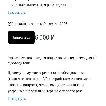
привлекательности для работодателей.
в момент срыва сроков или конфликтов в команде, помогу
найти пути выхода из трудных ситуаций.
Развернуть
Кому могу помочь:
Ближайшая запись
10 августа 2026
• Начинающим руководителям в IT.
6 000
₽
• Middle/Middle+ специалистам — чтобы усилить
Записаться
управленческую экспертизу и soft skills.
• Опытным руководителям, которые столкнулись с
трудным проектом, кризисом или командным конфликтом
Мок-собеседование для подготовки к техсобесу для IT
и хотят получить независимый взгляд.
руководителя
Проведу симуляцию реального собеседования
(технического или soft/fit), отработаем типичные и
сложные вопросы, чтобы вы чувствовали себя
увереннее и прошли интервью с первого раза.
Развернуть