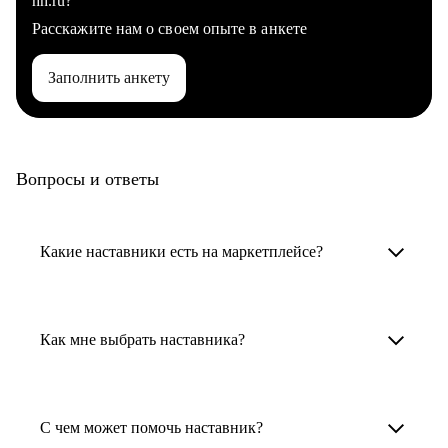
hh.ru?
Расскажите нам о своем опыте в анкете
Заполнить анкету
Вопросы и ответы
Какие наставники есть на маркетплейсе?
Карьерные наставники — это HR-
специалисты, карьерные консультанты,
Как мне выбрать наставника?
психологи, резюмерайтеры и менторы.
Умный поиск поможет в три клика выбрать
Менторы работают в ИТ, дизайне, других
наставника для достижения вашей цели.
С чем может помочь наставник?
узкоспециализированных сферах. Они