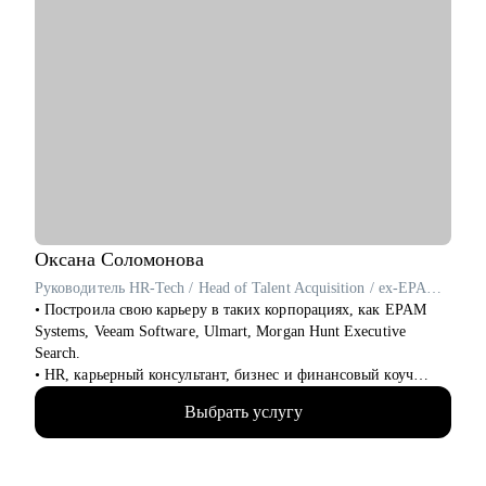
Оксана
Соломонова
Руководитель HR-Tech / Head of Talent Acquisition / ex-EPAM Systems, Veeam Software
• Построила свою карьеру в таких корпорациях, как EPAM
Systems, Veeam Software, Ulmart, Morgan Hunt Executive
Search.
• HR, карьерный консультант, бизнес и финансовый коуч
(ICF), ментор по управлению командой для руководителей
Выбрать услугу
(ICF).
• С нуля создавала HR программы и IT продукты и внедряла в
компании на 60К+ человек на всех континентах, привлекала
лучшие таланты в России и формировала команды для