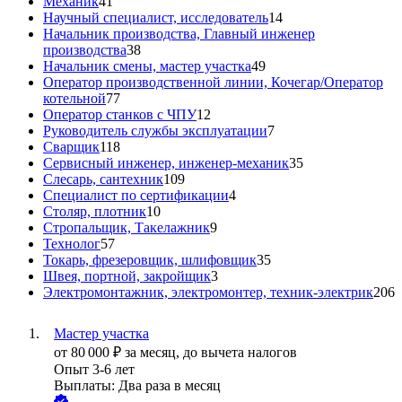
Механик
41
Научный специалист, исследователь
14
Начальник производства, Главный инженер
производства
38
Начальник смены, мастер участка
49
Оператор производственной линии, Кочегар/Оператор
котельной
77
Оператор станков с ЧПУ
12
Руководитель службы эксплуатации
7
Сварщик
118
Сервисный инженер, инженер-механик
35
Слесарь, сантехник
109
Специалист по сертификации
4
Столяр, плотник
10
Стропальщик, Такелажник
9
Технолог
57
Токарь, фрезеровщик, шлифовщик
35
Швея, портной, закройщик
3
Электромонтажник, электромонтер, техник-электрик
206
Мастер участка
от
80 000
₽
за месяц,
до вычета налогов
Опыт 3-6 лет
Выплаты: Два раза в месяц