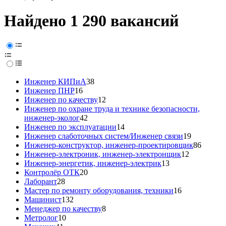
Найдено 1 290 вакансий
Инженер КИПиА
38
Инженер ПНР
16
Инженер по качеству
12
Инженер по охране труда и технике безопасности,
инженер-эколог
42
Инженер по эксплуатации
14
Инженер слаботочных систем/Инженер связи
19
Инженер-конструктор, инженер-проектировщик
86
Инженер-электроник, инженер-электронщик
12
Инженер-энергетик, инженер-электрик
13
Контролёр ОТК
20
Лаборант
28
Мастер по ремонту оборудования, техники
16
Машинист
132
Менеджер по качеству
8
Метролог
10