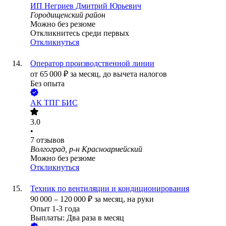
ИП
Негриев Дмитрий Юрьевич
Городищенский район
Можно без резюме
Откликнитесь среди первых
Откликнуться
Оператор производственной линии
от
65 000
₽
за месяц,
до вычета налогов
Без опыта
АК ТПГ БИС
3.0
•
7
отзывов
Волгоград, р-н Красноармейский
Можно без резюме
Откликнуться
Техник по вентиляции и кондиционирования
90 000
–
120 000
₽
за месяц,
на руки
Опыт 1-3 года
Выплаты: Два раза в месяц