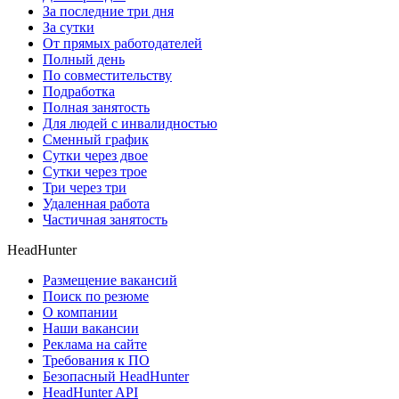
За последние три дня
За сутки
От прямых работодателей
Полный день
По совместительству
Подработка
Полная занятость
Для людей с инвалидностью
Сменный график
Сутки через двое
Сутки через трое
Три через три
Удаленная работа
Частичная занятость
HeadHunter
Размещение вакансий
Поиск по резюме
О компании
Наши вакансии
Реклама на сайте
Требования к ПО
Безопасный HeadHunter
HeadHunter API