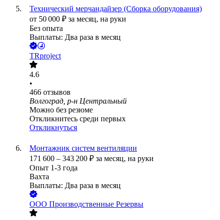
Технический мерчандайзер (Сборка оборудования)
от
50 000
₽
за месяц,
на руки
Без опыта
Выплаты: Два раза в месяц
TRproject
4.6
•
466
отзывов
Волгоград, р-н Центральный
Можно без резюме
Откликнитесь среди первых
Откликнуться
Монтажник систем вентиляции
171 600
–
343 200
₽
за месяц,
на руки
Опыт 1-3 года
Вахта
Выплаты: Два раза в месяц
ООО
Производственные Резервы