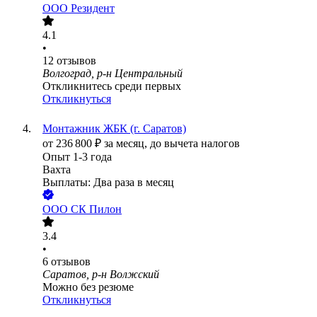
ООО
Резидент
4.1
•
12
отзывов
Волгоград, р-н Центральный
Откликнитесь среди первых
Откликнуться
Монтажник ЖБК (г. Саратов)
от
236 800
₽
за месяц,
до вычета налогов
Опыт 1-3 года
Вахта
Выплаты: Два раза в месяц
ООО
СК Пилон
3.4
•
6
отзывов
Саратов, р-н Волжский
Можно без резюме
Откликнуться