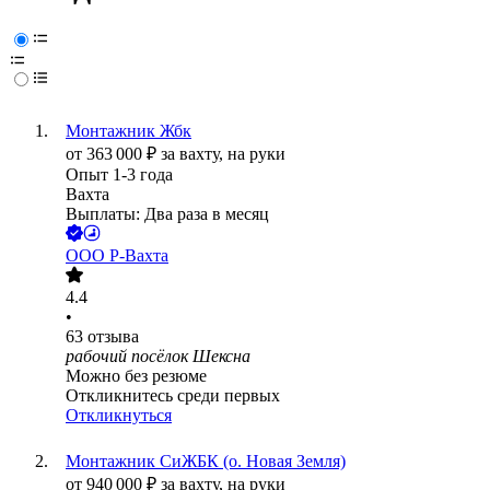
Монтажник Жбк
от
363 000
₽
за вахту,
на руки
Опыт 1-3 года
Вахта
Выплаты: Два раза в месяц
ООО
Р-Вахта
4.4
•
63
отзыва
рабочий посёлок Шексна
Можно без резюме
Откликнитесь среди первых
Откликнуться
Монтажник СиЖБК (о. Новая Земля)
от
940 000
₽
за вахту,
на руки