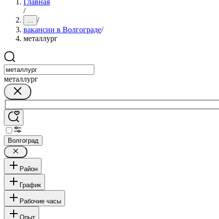
Главная
/
/
...
вакансии в Волгограде
/
металлург
металлург
Волгоград
Район
График
Рабочие часы
Опыт