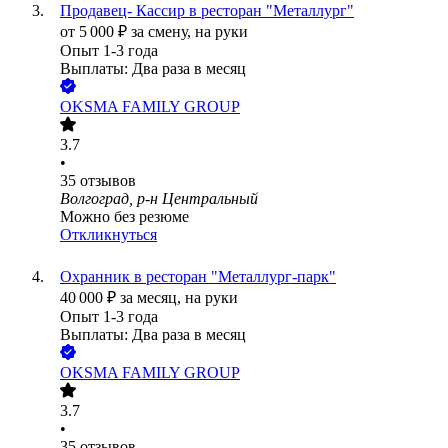
Продавец- Кассир в ресторан "Металлург"
от
5 000
₽
за смену,
на руки
Опыт 1-3 года
Выплаты: Два раза в месяц
OKSMA FAMILY GROUP
3.7
•
35
отзывов
Волгоград, р-н Центральный
Можно без резюме
Откликнуться
Охранник в ресторан "Металлург-парк"
40 000
₽
за месяц,
на руки
Опыт 1-3 года
Выплаты: Два раза в месяц
OKSMA FAMILY GROUP
3.7
•
35
отзывов