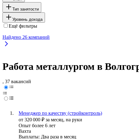
Тип занятости
Уровень дохода
Ещё фильтры
Найдено
26
компаний
Работа металлургом в Волгог
, 37 вакансий
Менеджер по качеству (стройконтроль)
от
320 000
₽
за месяц,
на руки
Опыт более 6 лет
Вахта
Выплаты: Два раза в месяц