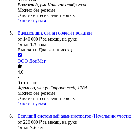
Волгоград, р-н Краснооктябрьский
Можно без резюме
Откликнитесь среди первых
Откликнуться
Вальцовщик стана горячей прокатки
от
140 000
₽
за месяц,
на руки
Опыт 1-3 года
Выплаты: Два раза в месяц
ООО
ДонМет
4.0
•
6
отзывов
Фролово, улица Строителей, 128А
Можно без резюме
Откликнитесь среди первых
Откликнуться
Ведущий системный администратор (Начальник участка
от
220 000
₽
за месяц,
на руки
Опыт 3-6 лет