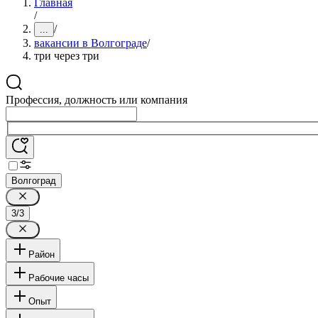
Главная
/
/
...
вакансии в Волгограде
/
три через три
Профессия, должность или компания
Волгоград
3/3
Район
Рабочие часы
Опыт