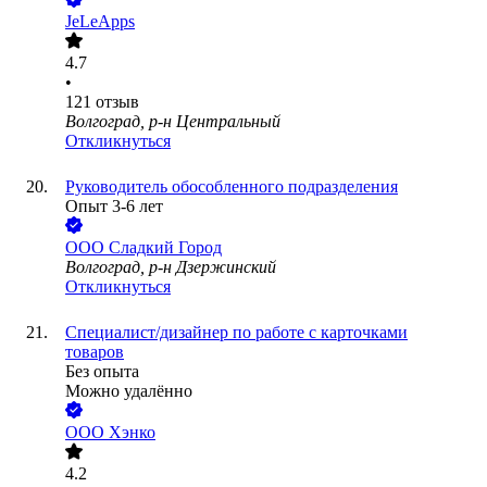
JeLeApps
4.7
•
121
отзыв
Волгоград, р-н Центральный
Откликнуться
Руководитель обособленного подразделения
Опыт 3-6 лет
ООО
Сладкий Город
Волгоград, р-н Дзержинский
Откликнуться
Специалист/дизайнер по работе с карточками
товаров
Без опыта
Можно удалённо
ООО
Хэнко
4.2