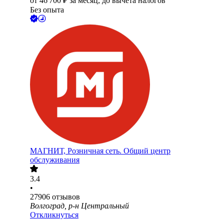
от
46 700
₽
за месяц,
до вычета налогов
Без опыта
МАГНИТ, Розничная сеть. Общий центр
обслуживания
3.4
•
27906
отзывов
Волгоград, р-н Центральный
Откликнуться