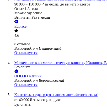
90 000
–
150 000
₽
за месяц,
до вычета налогов
Опыт 1-3 года
Можно удалённо
Выплаты: Раз в месяц
Edplace
4.6
•
8
отзывов
Волгоград, р-н Центральный
Откликнуться
Маркетолог в косметологическую клинику Юклиник, В
Без опыта
ООО
Ю Клиник
Волгоград, р-н Ворошиловский
Откликнуться
Контент-менеджер (со знанием английского языка)
от
40 000
₽
за месяц,
на руки
Без опыта