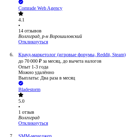
Comrade Web Agency
4.1
•
14
отзывов
Волгоград, р-н Ворошиловский
Откликнуться
Крауд-маркетолог (игровые форумы, Reddit, Steam)
до
70 000
₽
за месяц,
до вычета налогов
Опыт 1-3 года
Можно удалённо
Выплаты: Два раза в месяц
Bladestorm
5.0
•
1
отзыв
Волгоград
Откликнуться
SMM-менеджер