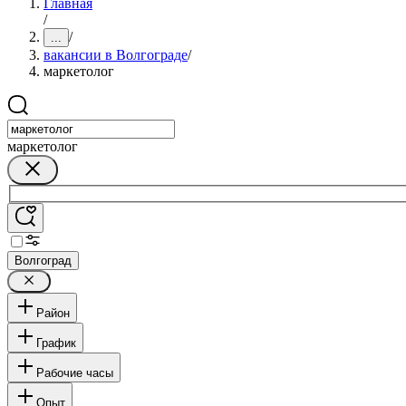
Главная
/
/
...
вакансии в Волгограде
/
маркетолог
маркетолог
Волгоград
Район
График
Рабочие часы
Опыт